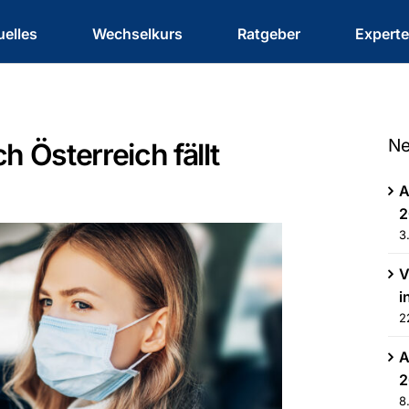
uelles
Wechselkurs
Ratgeber
Expert
Ne
h Österreich fällt
A
2
3
V
i
2
A
2
8