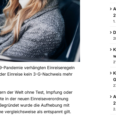
A
2
1
D
2
K
w
2
9-Pandemie verhängten Einreiseregeln
K
der Einreise kein 3-G-Nachweis mehr
G
2
dern der Welt ohne Test, Impfung oder
A
e in der neuen Einreiseverordnung
2
. Begründet wurde die Aufhebung mit
2
 vergleichsweise als entspannt gilt.