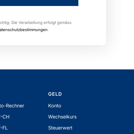
chtig: Die Verarbeitung erfolgt gemäss
atenschutzbestimmungen
.
N
GELD
tto-Rechner
Konto
T-CH
Wechselkurs
T-FL
Steuerwert