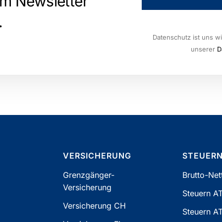
em Newsletter
.
Datenschutz ist uns wi
unserer
D
VERSICHERUNG
STEUER
Grenzgänger-
Brutto-Ne
Versicherung
Steuern A
Versicherung CH
Steuern A