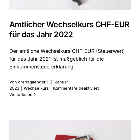
Amtlicher Wechselkurs CHF-EUR
für das Jahr 2022
Der amtliche Wechselkurs CHF-EUR (Steuerwert)
für das Jahr 2021 ist maßgeblich für die
Einkommensteuererklärung.
Von
grenzgaenger
|
2. Januar
für
2023
|
Wechselkurs
|
Kommentare deaktiviert
Amtlicher
Weiterlesen
Wechselkurs
CHF-
EUR
für
das
Jahr
2022