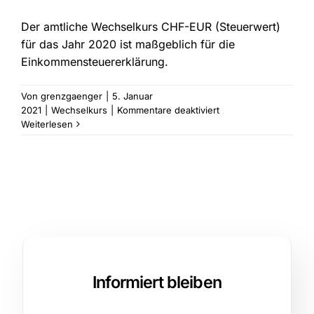
Der amtliche Wechselkurs CHF-EUR (Steuerwert)
für das Jahr 2020 ist maßgeblich für die
Einkommensteuererklärung.
Von
grenzgaenger
|
5. Januar
für
2021
|
Wechselkurs
|
Kommentare deaktiviert
Amtlicher
Weiterlesen
Wechselkurs
CHF-
EUR
für
das
Jahr
2020
Informiert bleiben