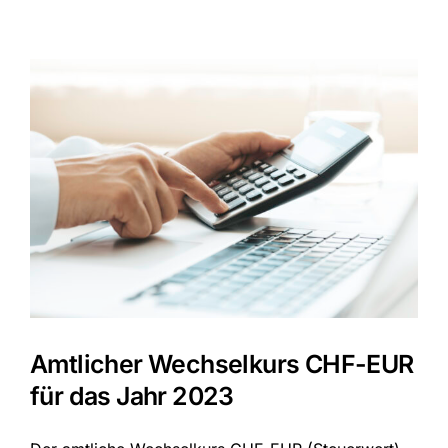
CHF-
EUR
für
das
Jahr
2024
Amtlicher Wechselkurs CHF-EUR
für das Jahr 2023