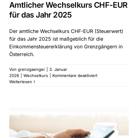
Amtlicher Wechselkurs CHF-EUR
für das Jahr 2025
Der amtliche Wechselkurs CHF-EUR (Steuerwert)
für das Jahr 2025 ist maßgeblich für die
Einkommensteuererklärung von Grenzgängern in
Österreich.
Von
grenzgaenger
|
3. Januar
für
2026
|
Wechselkurs
|
Kommentare deaktiviert
Amtlicher
Weiterlesen
Wechselkurs
CHF-
EUR
für
das
Jahr
2025