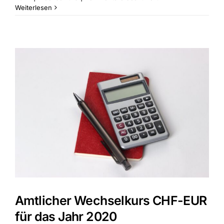
Amtlicher
Weiterlesen
Wechselkurs
CHF-
EUR
für
das
Jahr
2021
Amtlicher Wechselkurs CHF-EUR
für das Jahr 2020