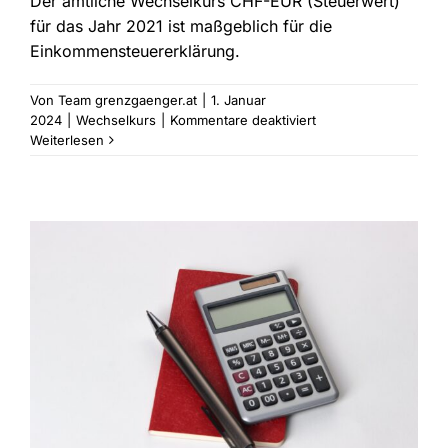
Der amtliche Wechselkurs CHF-EUR (Steuerwert)
für das Jahr 2021 ist maßgeblich für die
Einkommensteuererklärung.
Von
Team grenzgaenger.at
|
1. Januar
für
2024
|
Wechselkurs
|
Kommentare deaktiviert
Amtlicher
Weiterlesen
Wechselkurs
CHF-
EUR
für
das
Jahr
2023